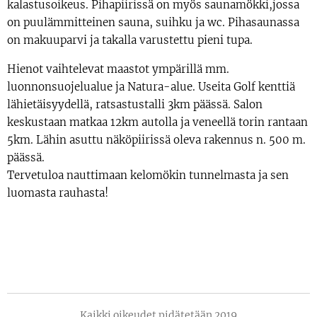
kalastusoikeus. Pihapiirissä on myös saunamökki,jossa
on puulämmitteinen sauna, suihku ja wc. Pihasaunassa
on makuuparvi ja takalla varustettu pieni tupa.
Hienot vaihtelevat maastot ympärillä mm.
luonnonsuojelualue ja Natura-alue. Useita Golf kenttiä
lähietäisyydellä, ratsastustalli 3km päässä. Salon
keskustaan matkaa 12km autolla ja veneellä torin rantaan
5km. Lähin asuttu näköpiirissä oleva rakennus n. 500 m.
päässä.
Tervetuloa nauttimaan kelomökin tunnelmasta ja sen
luomasta rauhasta!
Kaikki oikeudet pidätetään 2019